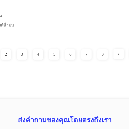
โด
พ์น้ํามัน
2
3
4
5
6
7
8
ส่งคำถามของคุณโดยตรงถึงเรา