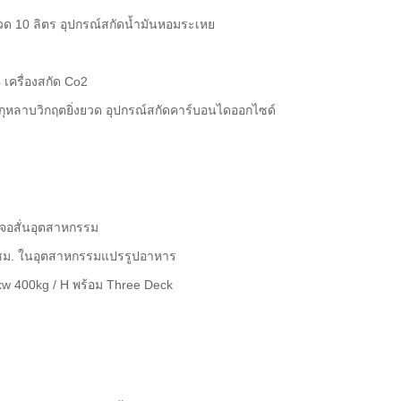
ยวด 10 ลิตร อุปกรณ์สกัดน้ำมันหอมระเหย
เครื่องสกัด Co2
ุหลาบวิกฤตยิ่งยวด อุปกรณ์สกัดคาร์บอนไดออกไซด์
้าจอสั่นอุตสาหกรรม
 / ชม. ในอุตสาหกรรมแปรรูปอาหาร
kw 400kg / H พร้อม Three Deck