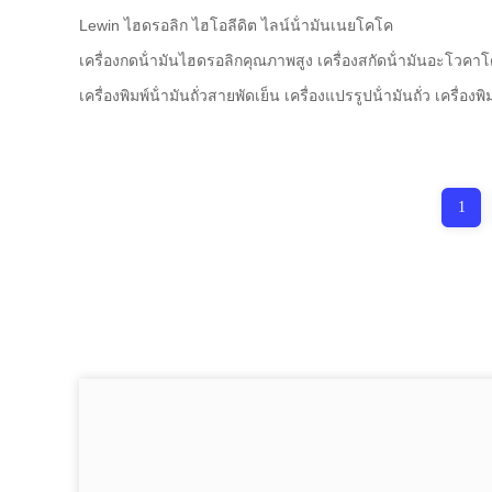
Lewin ไฮดรอลิก ไฮโอลีดิต ไลน์น้ํามันเนยโคโค
เครื่องกดน้ํามันไฮดรอลิกคุณภาพสูง เครื่องสกัดน้ํามันอะโวคา
เครื่องพิมพ์น้ํามันถั่วสายพัดเย็น เครื่องแปรรูปน้ํามันถั่ว เครื่องพิม
1