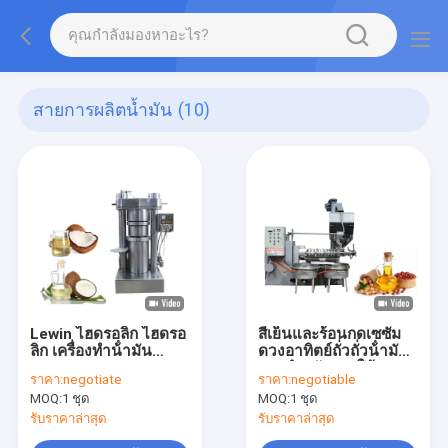
สายการผลิตน้ำมัน
(10)
Lewin ไฮดรอลิก ไฮดรอ
สีเย็นและร้อนกดเซซัม
ลิก เครื่องทําน้ํามัน
ดวงอาทิตย์ถั่วถั่วน้ํามัน
มะนาว
สายสําหรับการใช้งาน
ราคา:
negotiate
ราคา:
negotiable
โรงงานน้ํามันพาณิชย์
MOQ:
1 ชุด
MOQ:
1 ชุด
รับราคาล่าสุด
รับราคาล่าสุด