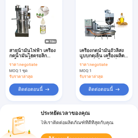
สายน้ํามันไฟฟ้า เครื่อง
เครื่องกดน้ำมันถั่วลิสง
กดน้ํามันไฮดรอลิก
แบบกดเย็น เครื่องผลิต
เครื่องกดน้ํามันมะนาว
น้ำมันถั่วลิสง โรงสี
ราคา:
negotiate
ราคา:
negotiate
เย็น เครื่องกดน้ํามันสาย
น้ำมัน
MOQ:
1 ชุด
MOQ:
1
น้ํามัน
รับราคาล่าสุด
รับราคาล่าสุด
ติดต่อตอนนี้
ติดต่อตอนนี้
ประหยัดเวลาของคุณ
ให้เราติดต่อผลิตภัณฑ์ที่ดีที่สุดกับคุณ