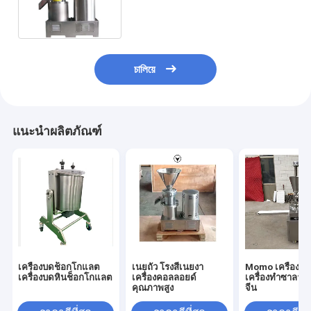
Machine Sauce Paste Making
Euipment
চালিয়ে
แนะนำผลิตภัณฑ์
เครื่องบดช็อกโกแลต
เนยถั่ว โรงสีเนยงา
Momo เครื่องบร
เครื่องบดหินช็อกโกแลต
เครื่องคอลลอยด์
เครื่องทำซาลาเปา
คุณภาพสูง
จีน