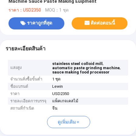
Machine Sauce Paste Making Euipment
ราคา：USD2350
MOQ：1 ชุด
ราคาถูกที่สุด
ติดต่อตอนนี้
รายละเอียดสินค้า
,
stainless steel colloid mill
แสงสูง
,
automatic paste grinding machine
sauce making food processor
จำนวนสั่งซื้อขั้นต่ำ
1 ชุด
ชื่อแบรนด์
Lewin
ราคา
USD2350
รายละเอียดการบรรจุ
แพ็คเกจเคสไม้
สถานที่กำเนิด
จีน
ดูเพิ่มเติม