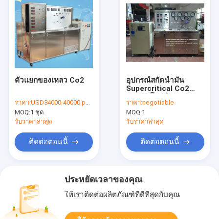
ตัวแยกของเหลว Co2
อุปกรณ์สกัดน้ำมัน
Supercritical Co2
แบบอัตโนมัติ
ราคา:
USD34000-40000 per set
ราคา:
negotiable
ประสิทธิภาพสูง 2800 X
MOQ:
1 ชุด
MOQ:
1
2500 X 2000 มม
รับราคาล่าสุด
รับราคาล่าสุด
ติดต่อตอนนี้
ติดต่อตอนนี้
ประหยัดเวลาของคุณ
ให้เราติดต่อผลิตภัณฑ์ที่ดีที่สุดกับคุณ