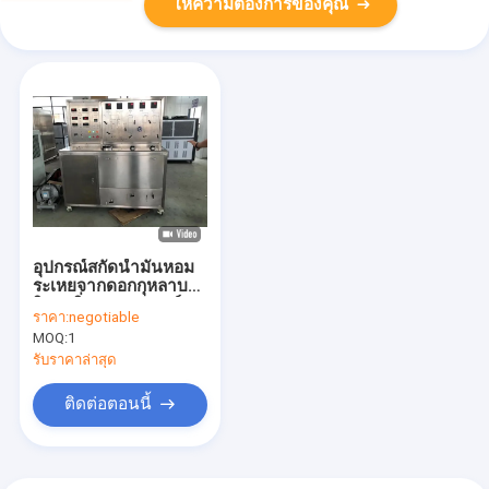
ให้ความต้องการของคุณ
อุปกรณ์สกัดน้ำมันหอม
ระเหยจากดอกกุหลาบ
วิกฤตยิ่งยวด อุปกรณ์
ราคา:
negotiable
สกัดคาร์บอนไดออกไซด์
MOQ:
1
รับราคาล่าสุด
ติดต่อตอนนี้