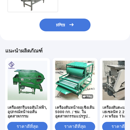
চালিয়ে
แนะนำผลิตภัณฑ์
เครื่องสกรีนจอสั่นไฟฟ้า,
เครื่องสั่นหน้าจอเชิงเส้น
เครื่องสั่นตะแก
อุปกรณ์หน้าจอสั่น
5000 กก. / ชม. ใน
เฮเซลนัท 2.2kw
อุตสาหกรรม
อุตสาหกรรมแปรรูป
/ H พร้อม Thre
อาหาร
ราคาดีที่สุด
ราคาดีที่สุด
ราคาดีที่ส