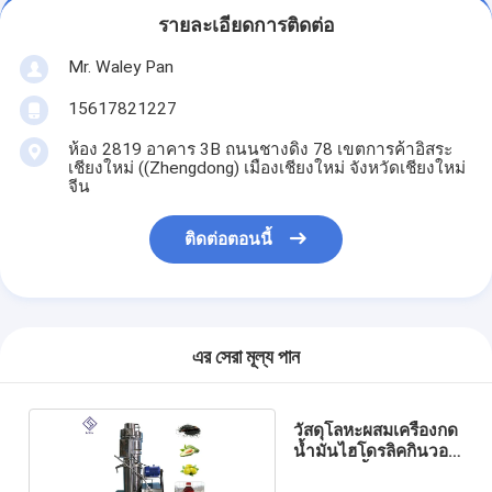
รายละเอียดการติดต่อ
Mr. Waley Pan
15617821227
ห้อง 2819 อาคาร 3B ถนนชางดิง 78 เขตการค้าอิสระ
เชียงใหม่ ((Zhengdong) เมืองเชียงใหม่ จังหวัดเชียงใหม่
จีน
ติดต่อตอนนี้
এর সেরা মূল্য পান
วัสดุโลหะผสมเครื่องกด
น้ำมันไฮโดรลิคกินวอ
ลนัทสกัดน้ำมัน