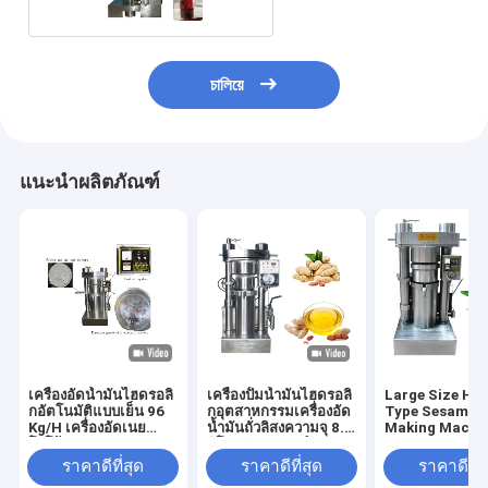
চালিয়ে
แนะนำผลิตภัณฑ์
เครื่องอัดน้ำมันไฮดรอลิ
เครื่องปั้มน้ำมันไฮดรอลิ
Large Size Hyd
กอัตโนมัติแบบเย็น 96
กอุตสาหกรรมเครื่องอัด
Type Sesame O
Kg/H เครื่องอัดเนย
น้ำมันถั่วลิสงความจุ 8.5
Making Machin
โกโก้ 60 MPa
กิโลกรัม / แบทช์
Olive Sesame
Avocado
ราคาดีที่สุด
ราคาดีที่สุด
ราคาดีที่ส