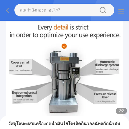
2
/
2
วัสดุโลหะผสมเครื่องกดน้ำมันไฮโดรลิคกินวอลนัทสกัดน้ำมัน