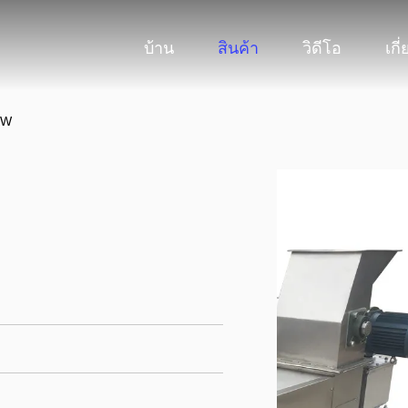
บ้าน
สินค้า
วิดีโอ
เกี
3KW