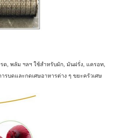
รด, พลัม ฯลฯ ใช้สำหรับผัก, มันฝรั่ง, แครอท,
้ในการบดและกดเศษอาหารต่าง ๆ ขยะครัวเศษ