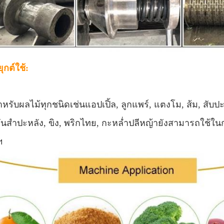
กต์ใช้:
รับผลไม้ทุกชนิดเช่นแอปเปิ้ล, ลูกแพร์, แตงโม, ส้ม, สับปะ
 มันสำปะหลัง, ขิง, พริกไทย, กะหล่ำปลีหญ้ายังสามารถใช
ฯ