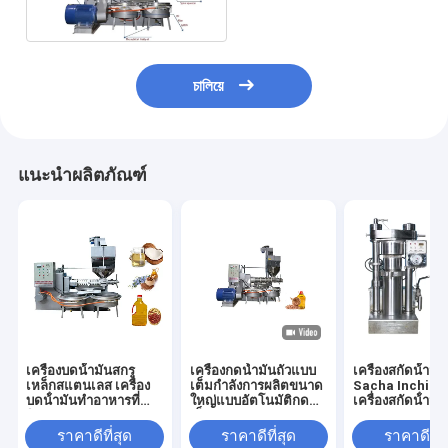
চালিয়ে
แนะนำผลิตภัณฑ์
เครื่องบดน้ํามันสกรู
เครื่องกดน้ำมันถั่วแบบ
เครื่องสกัดน้ํามั
เหล็กสแตนเลส เครื่อง
เต็มกำลังการผลิตขนาด
Sacha Inchi ขน
บดน้ํามันทําอาหารที่
ใหญ่แบบอัตโนมัติกด
เครื่องสกัดน้ํามัน
นิยม
เย็น 380v
ราคาดีที่สุด
ราคาดีที่สุด
ราคาดีที่ส