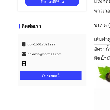
แรงกด
รับราคาที่ดีที่สุด
พาวเวอร
ขนาด (
ติดต่อเรา
เส้นผ่า
86--15617821227
อัตราน
hnlewin@hotmail.com
พืชน้ำม
ติดต่อตอนนี้