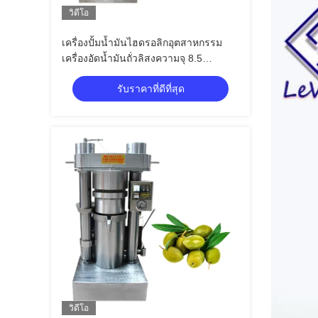
วิดีโอ
เครื่องปั้มน้ำมันไฮดรอลิกอุตสาหกรรม
เครื่องอัดน้ำมันถั่วลิสงความจุ 8.5
กิโลกรัม / แบทช์
รับราคาที่ดีที่สุด
วิดีโอ