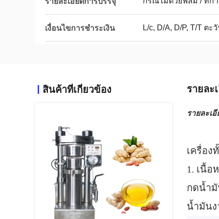
กรณีไม้ด้วยฟิล์ม / ที่
รายละเอียดการบรรจุ
L/c, D/A, D/P, T/T 
เงื่อนไขการชำระเงิน
รายละเ
สินค้าที่เกี่ยวข้อง
รายละเอี
เครื่อ
1. เนื้อ
กดน้ำม
น้ำมัน