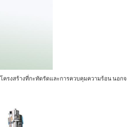
สูงโครงสร้างที่กะทัดรัดและการควบคุมความร้อน
นอกจา