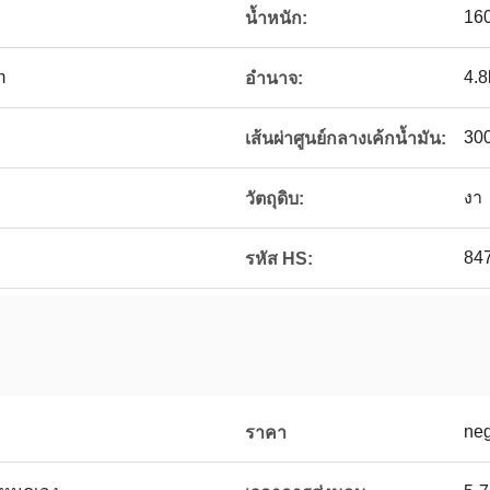
16
น้ำหนัก:
m
4.8
อำนาจ:
30
เส้นผ่าศูนย์กลางเค้กน้ำมัน:
งา
วัตถุดิบ:
84
รหัส HS:
neg
ราคา