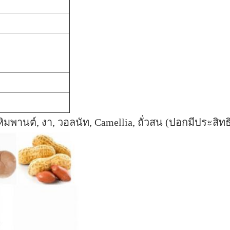
งหิมพานต์, งา, วอลนัท, Camellia, ถั่วสน (ปอกมีประสิท