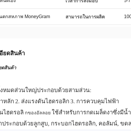
กำหนดเอง
5-7
เวลาการส่งมอบ
ตะวันตกสหภาพ MoneyGram
100
สามารถในการผลิต
อียดสินค้า
ยดสินค้า
งทั้งหมดส่วนใหญ่ประกอบด้วยสามส่วน:
หาหลัก
2. ส่งแรงดันไฮดรอลิก
3. การควบคุมไฟฟ้า
ันไฮดรอลิ
ใช้สำหรับการกดเมล็ดงาซึ่งมี
กของอัลลอย
งาประกอบด้วยลูกสูบ, กระบอกไฮดรอลิก, คอลัมน์, ขด