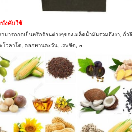
บังคับใช้
ี้สามารถกดเย็นหรือร้อนต่างๆของเมล็ดน้ำมันรวมถึงงา, ถั่วล
อะโวคาโด, ดอกทานตะวัน, เรพซีด, ect