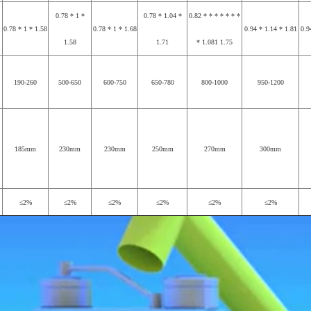
0.78 * 1 *
0.78 * 1.04 *
0.82 * * * * * * *
0.78 * 1 * 1.58
0.78 * 1 * 1.68
0.94 * 1.14 * 1.81
0.9
1.58
1.71
* 1.081 1.75
190-260
500-650
600-750
650-780
800-1000
950-1200
185mm
230mm
230mm
250mm
270mm
300mm
≤2%
≤2%
≤2%
≤2%
≤2%
≤2%