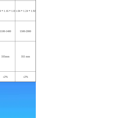
4 * 1.16 * 1.8
1.04 * 1.24 * 1.92
1100-1400
1500-2000
335mm
355 mm
≤2%
≤2%