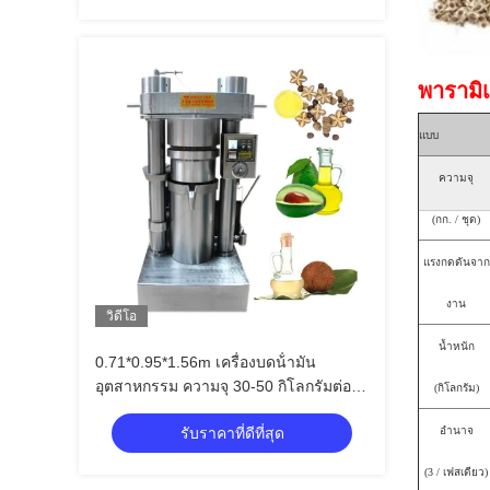
พารามิเ
แบบ
ความจุ
(กก. / ชุด)
แรงกดดันจาก
งาน
วิดีโอ
น้ำหนัก
0.71*0.95*1.56m เครื่องบดน้ํามัน
อุตสาหกรรม ความจุ 30-50 กิโลกรัมต่อ
(กิโลกรัม)
ชั่วโมง ส่วนที่ใช้ไม่มาก
อำนาจ
รับราคาที่ดีที่สุด
(3 / เฟสเดียว)