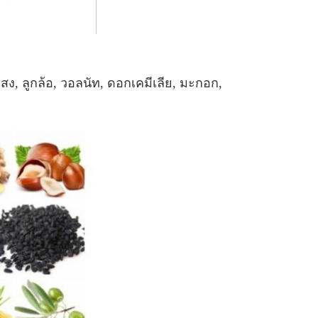
ิสง, ลูกล้อ, วอลนัท, ดอกเคมีเลีย, มะกอก,