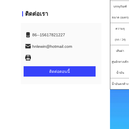
บรรจุภัณฑ์
ติดต่อเรา
ขนาด (เมตร)
ความจุ
86--15617821227
(กก / 24)
hnlewin@hotmail.com
เส้นผ่า
ศูนย์กลางเค้ก
ติดต่อตอนนี้
น้ำมัน
น้ำมันตกค้าง