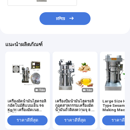
চালিয়ে
แนะนำผลิตภัณฑ์
เครื่องอัดน้ำมันไฮดรอลิ
เครื่องปั้มน้ำมันไฮดรอลิ
Large Size Hyd
กอัตโนมัติแบบเย็น 96
กอุตสาหกรรมเครื่องอัด
Type Sesame O
Kg/H เครื่องอัดเนย
น้ำมันถั่วลิสงความจุ 8.5
Making Machin
โกโก้ 60 MPa
กิโลกรัม / แบทช์
Olive Sesame
Avocado
ราคาดีที่สุด
ราคาดีที่สุด
ราคาดีที่ส