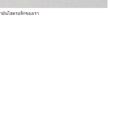
น้ำมันไฮดรอลิกของเรา