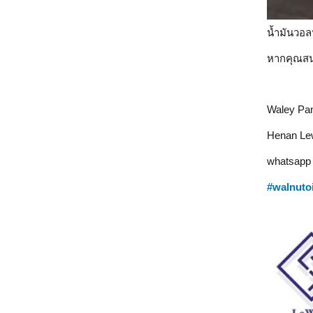
น้ำมันวอล
หากคุณสน
Waley Pa
Henan Lew
whatsapp 
话题标签
#
walnutoi
话题标签