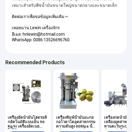
เหมาะสำหรับพืชน้ำมันขนาดใหญ่ขนาดกลางและขนาดเล็ก
ติดต่อเราเพื่อขอข้อมูลเพิ่มเติม ~ 
เหอหนาน Lewin เครื่องจักร 
อีเมล: hnlewin@hotmail.com 
WhatsApp: 0086 13526696760
Recommended Products
เครื่องอัดน้ำมันไฮดรอลิ
เครื่องพิมพ์น้ํามันมะกอ
เครื่องกดน้ำมันถั
กอัตโนมัติแบบเย็น 96
กอโวคาโดอุตสาหกรรม
เหลืองอุตสาหกร
Kg/H เครื่องอัดเนย
ความดันสูง 60Mpa น้ํา
ทานตะวันระบบก
โกโก้ 60 MPa
หนัก 1600 kg
ทำงานอัตโนมัติ