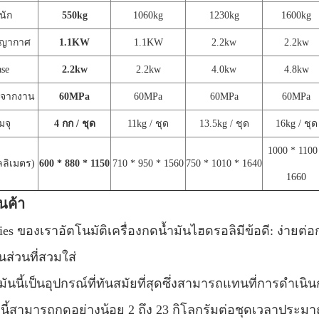
นัก
550kg
1060kg
1230kg
1600kg
ญญากาศ
1.1KW
1.1KW
2.2kw
2.2kw
ase
2.2kw
2.2kw
4.0kw
4.8kw
นจากงาน
60MPa
60MPa
60MPa
60MPa
มจุ
4 กก / ชุด
11kg / ชุด
13.5kg / ชุด
16kg / ชุด
1000 * 1100
ลลิเมตร)
600 * 880 *
1150
710 * 950 * 1560
750 * 1010 * 1640
1660
ินค้า
ies ของเราอัตโนมัติเครื่องกดน้ำมันไฮดรอลิมีข้อดี: ง่าย
้นส่วนที่สวมใส่
มันนี้เป็นอุปกรณ์ที่ทันสมัยที่สุดซึ่งสามารถแทนที่การดำเ
องนี้สามารถกดอย่างน้อย 2 ถึง 23 กิโลกรัมต่อชุดเวลาประมา