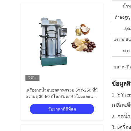
น้ำห
กำลังสู
3ph
แรงกดดั
ควา
ขนาด (มิ
วิดีโอ
ข้อมูลส
เครื่องกดน้ำมันอุตสาหกรรม 6YY-250 ที่มี
1. YYser
ความจุ 30-50 กิโลกรัมต่อชั่วโมงและแรง
ดันไฟฟ้าเฟสเดียว / 3 เฟส
เปลี่ยนชิ
รับราคาที่ดีที่สุด
2. กดน้ำ
3. เครื่