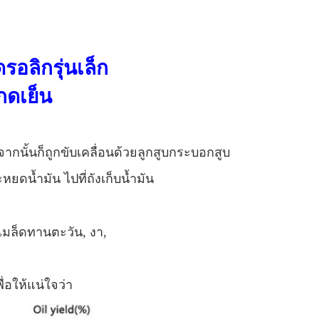
รอลิกรุ่นเล็ก
กดเย็น
จากนั้นก็ถูกขับเคลื่อนด้วยลูกสูบกระบอกสูบ
ดน้ำมัน ไปที่ถังเก็บน้ำมัน
เมล็ดทานตะวัน, งา,
่อให้แน่ใจว่า