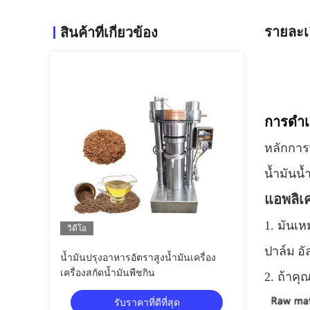
รายละเ
สินค้าที่เกี่ยวข้อง
การดำเน
หลักการ
น้ำมันน
แอพลิเ
1. มันเ
วิดีโอ
ปาล์ม
อั
น้ำมันปรุงอาหารอัตราสูงน้ำมันเครื่อง
เครื่องสกัดน้ำมันพืชกิน
2. ถ้าคุ
รับราคาที่ดีที่สุด