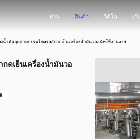
บ้าน
สินค้า
วิดีโอ
เกี
งกดน้ำมันอุตสาหกรรมไฮดรอลิกกดเย็นเครื่องน้ำมันวอลนัทใช้งานง่าย
กดเย็นเครื่องน้ำมันวอ
ิ