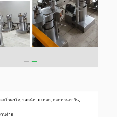
, อะโวคาโด, วอลนัท, มะกอก, ดอกทานตะวัน,
งานง่าย