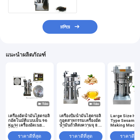
চালিয়ে
แนะนำผลิตภัณฑ์
เครื่องอัดน้ำมันไฮดรอลิ
เครื่องปั้มน้ำมันไฮดรอลิ
Large Size Hyd
กอัตโนมัติแบบเย็น 96
กอุตสาหกรรมเครื่องอัด
Type Sesame O
Kg/H เครื่องอัดเนย
น้ำมันถั่วลิสงความจุ 8.5
Making Machin
โกโก้ 60 MPa
กิโลกรัม / แบทช์
Olive Sesame
Avocado
ราคาดีที่สุด
ราคาดีที่สุด
ราคาดีที่ส